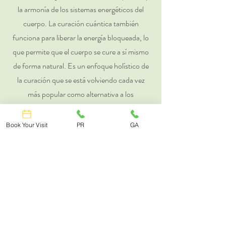
la armonía de los sistemas energéticos del
cuerpo. La curación cuántica también
funciona para liberar la energía bloqueada, lo
que permite que el cuerpo se cure a sí mismo
de forma natural. Es un enfoque holístico de
la curación que se está volviendo cada vez
más popular como alternativa a los
tratamientos médicos tradicionales.
Book Your Visit
PR
GA
Terapia SoftWave
La terapia SoftWave es un tratamiento
revolucionario y no invasivo que utiliza ondas