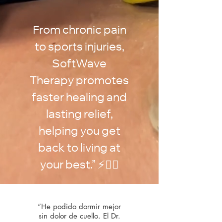
From chronic pain
to sports injuries,
SoftWave
Therapy promotes
faster healing and
lasting relief,
helping you get
back to living at
your best.” ⚡🏃‍♂️
“He podido dormir mejor
sin dolor de cuello. El Dr.